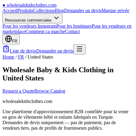
●
wholesalekidsclothes.com
Accueil
Produits
Collections
Blog
Demander un devis
Marque privée
Ressources commerciales
Pour les vendeurs Instagram
Pour les boutiques
Pour les vendeurs en
marketplace
Comment ça marche
Contact
FR
Liste de devis
Demander un devis
Home
/
FR
/
United States
Wholesale Baby & Kids Clothing in
United States
Request a Quote
Browse Catalog
wholesalekidsclothes.com
Une plateforme d'approvisionnement B2B contrôlée pour la vente
en gros de vêtements bébé et enfants fabriqués en Turquie.
Demandes de devis uniquement — pas de paiement, pas de
vendeurs tiers, pas de profils de fournisseurs publics.